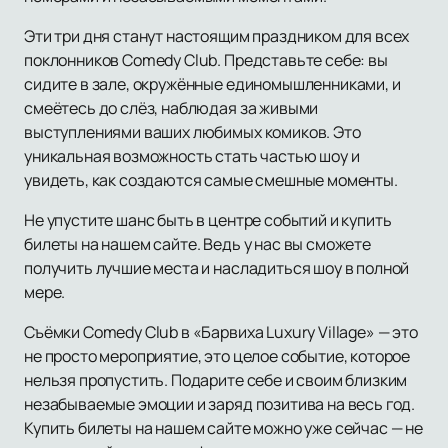
Эти три дня станут настоящим праздником для всех
поклонников Comedy Club. Представьте себе: вы
сидите в зале, окружённые единомышленниками, и
смеётесь до слёз, наблюдая за живыми
выступлениями ваших любимых комиков. Это
уникальная возможность стать частью шоу и
увидеть, как создаются самые смешные моменты.
Не упустите шанс быть в центре событий и купить
билеты на нашем сайте. Ведь у нас вы сможете
получить лучшие места и насладиться шоу в полной
мере.
Съёмки Comedy Club в «Барвиха Luxury Village» — это
не просто мероприятие, это целое событие, которое
нельзя пропустить. Подарите себе и своим близким
незабываемые эмоции и заряд позитива на весь год.
Купить билеты на нашем сайте можно уже сейчас — не