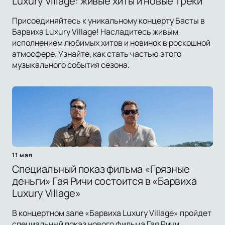
Luxury Village: живые хиты и новые треки
Присоединяйтесь к уникальному концерту Басты в
Барвиха Luxury Village! Насладитесь живым
исполнением любимых хитов и новинок в роскошной
атмосфере. Узнайте, как стать частью этого
музыкального события сезона.
11 мая
Специальный показ фильма «Грязные
деньги» Гая Ричи состоится в «Барвиха
Luxury Village»
В концертном зале «Барвиха Luxury Village» пройдет
специальный показ нового фильма Гая Ричи