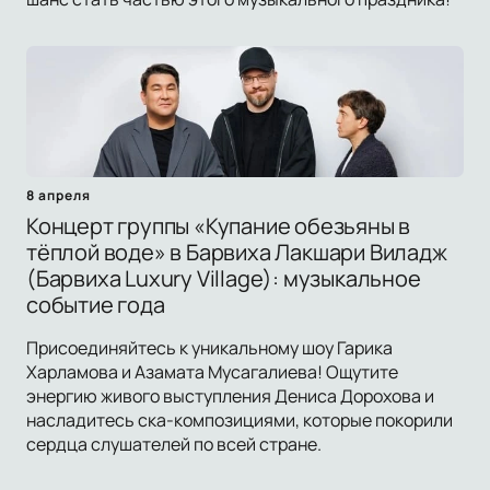
8 апреля
Концерт группы «Купание обезьяны в
тёплой воде» в Барвиха Лакшари Виладж
(Барвиха Luxury Village): музыкальное
событие года
Присоединяйтесь к уникальному шоу Гарика
Харламова и Азамата Мусагалиева! Ощутите
энергию живого выступления Дениса Дорохова и
насладитесь ска-композициями, которые покорили
сердца слушателей по всей стране.