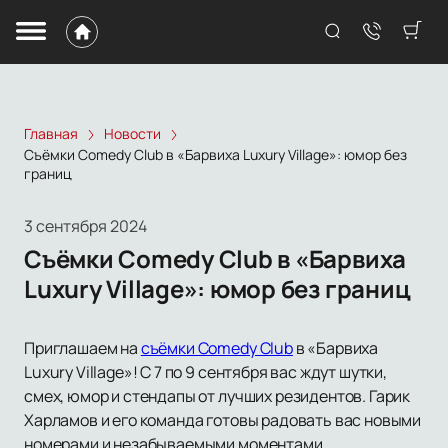
Главная
Новости
Съёмки Comedy Club в «Барвиха Luxury Village»: юмор без
границ
3 сентября 2024
Съёмки Comedy Club в «Барвиха
Luxury Village»: юмор без границ
Приглашаем на
съёмки Comedy Club
в «Барвиха
Luxury Village»! С 7 по 9 сентября вас ждут шутки,
смех, юмор и стендапы от лучших резидентов. Гарик
Харламов и его команда готовы радовать вас новыми
номерами и незабываемыми моментами.