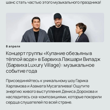
шанс стать частью этого музыкального праздника!
8 апреля
Концерт группы «Купание обезьяны в
тёплой воде» в Барвиха Лакшари Виладж
(Барвиха Luxury Village): музыкальное
событие года
Присоединяйтесь к уникальному шоу Гарика
Харламова и Азамата Мусагалиева! Ощутите
энергию живого выступления Дениса Дорохова и
насладитесь ска-композициями, которые покорили
сердца слушателей по всей стране.