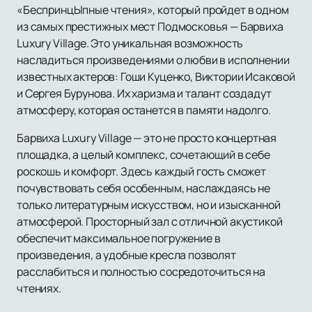
«БеспринцЫпные чтения», который пройдет в одном
из самых престижных мест Подмосковья — Барвиха
Luxury Village. Это уникальная возможность
насладиться произведениями о любви в исполнении
известных актеров: Гоши Куценко, Виктории Исаковой
и Сергея Бурунова. Их харизма и талант создадут
атмосферу, которая останется в памяти надолго.
Барвиха Luxury Village — это не просто концертная
площадка, а целый комплекс, сочетающий в себе
роскошь и комфорт. Здесь каждый гость сможет
почувствовать себя особенным, наслаждаясь не
только литературным искусством, но и изысканной
атмосферой. Просторный зал с отличной акустикой
обеспечит максимальное погружение в
произведения, а удобные кресла позволят
расслабиться и полностью сосредоточиться на
чтениях.