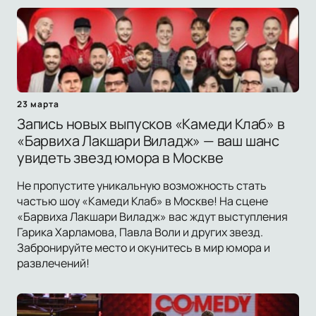
23 марта
Запись новых выпусков «Камеди Клаб» в
«Барвиха Лакшари Виладж» — ваш шанс
увидеть звезд юмора в Москве
Не пропустите уникальную возможность стать
частью шоу «Камеди Клаб» в Москве! На сцене
«Барвиха Лакшари Виладж» вас ждут выступления
Гарика Харламова, Павла Воли и других звезд.
Забронируйте место и окунитесь в мир юмора и
развлечений!