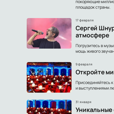
покоряющие миллион
площадок страны.
17 февраля
Сергей Шнур
атмосфере
Погрузитесь в музы
мощь живого звучан
9 февраля
Откройте ми
Присоединяйтесь к 
и выступлениями лю
31 января
Уникальные с