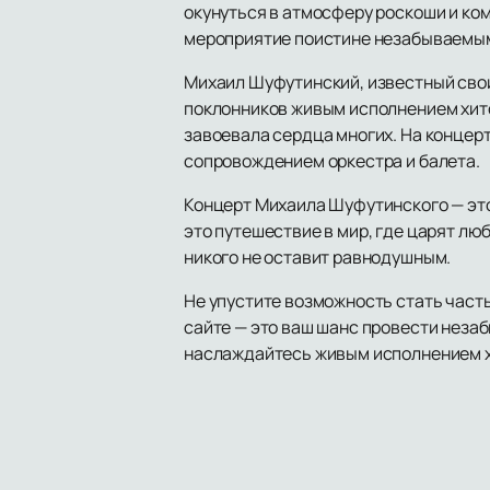
окунуться в атмосферу роскоши и ком
мероприятие поистине незабываемы
Михаил Шуфутинский, известный свои
поклонников живым исполнением хито
завоевала сердца многих. На концер
сопровождением оркестра и балета.
Концерт Михаила Шуфутинского — это
это путешествие в мир, где царят люб
никого не оставит равнодушным.
Не упустите возможность стать част
сайте — это ваш шанс провести неза
наслаждайтесь живым исполнением хи