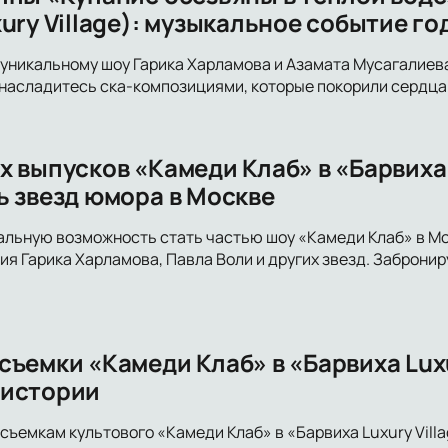
ury Village): музыкальное событие го
уникальному шоу Гарика Харламова и Азамата Мусагалиев
насладитесь ска-композициями, которые покорили сердца 
х выпусков «Камеди Клаб» в «Барвих
ь звезд юмора в Москве
альную возможность стать частью шоу «Камеди Клаб» в М
ия Гарика Харламова, Павла Воли и других звезд. Забронир
ъемки «Камеди Клаб» в «Барвиха Luxu
 истории
съемкам культового «Камеди Клаб» в «Барвиха Luxury Villa