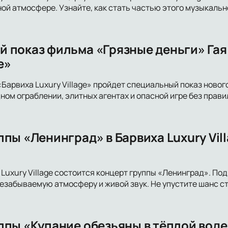
ной атмосфере. Узнайте, как стать частью этого музыкальн
 показ фильма «Грязные деньги» Гая 
e»
«Барвиха Luxury Village» пройдет специальный показ новог
ном ограблении, элитных агентах и опасной игре без прави
пы «Ленинград» в Барвиха Luxury Vil
а Luxury Village состоится концерт группы «Ленинград». П
езабываемую атмосферу и живой звук. Не упустите шанс с
ппы «Купание обезьяны в тёплой воде