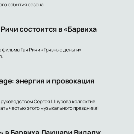
ого события сезона.
Ричи состоится в «Барвиха
о фильма Гая Ричи «Грязные деньги» —
л.
lage: энергия и провокация
од руководством Сергея Шнурова коллектив
тать частью этого музыкального праздника!
» в Барвиха Лакшари Виладж