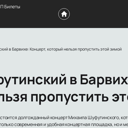
П Билеты
ий в Барвихе: Концерт, который нельзя пропустить этой зимой
утинский в Барвих
льзя пропустить эт
 состоится долгожданный концерт Михаила Шуфутинского, ко
е только современная и удобная концертная площадка, но и 