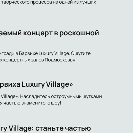
творческого процесса на одной из лучших
ваемый концерт в роскошной
рад» в Барвихе Luxury Village. Ощутите
х концертных залов Подмосковья.
виха Luxury Village»
 Village». Насладитесь остроумными шутками
я частью знаменитого шоу!
y Village: станьте частью