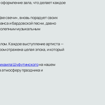
 оформление зала, что делает каждое
ве свечи», вновь порадует своих
анса и бардовской песни, давно
ликолепным музыкальным
плом. Каждое выступление артиста —
ором отражена целая эпоха, и который
Михаила Шуфутинского
на нашем
в атмосферу праздника и