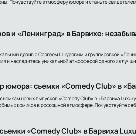
ы. Почувствуйте атмосферу юмора и станьте свидетелем 
ов и «Ленинград» в Барвихе: незабы
кальный драйв с Сергеем Шнуровым и группировкой «Ленинг
ия и насладитесь уникальной атмосферой одного из лучши
р юмора: съемки «Comedy Club» в «Бар
съемкам новых выпусков «Comedy Club» в «Барвиха Luxury
бимых комиков в роскошной атмосфере. Почувствуйте себ
ъемки «Comedy Club» в Барвиха Luxur