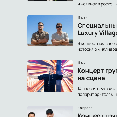
и новинок в роскош
11 мая
Специальный
Luxury Villag
В концертном зале 
история о миллиард
11 мая
Концерт груп
на сцене
14 ноября в Барвих
подарит зрителям н
8 апреля
Концерт гру