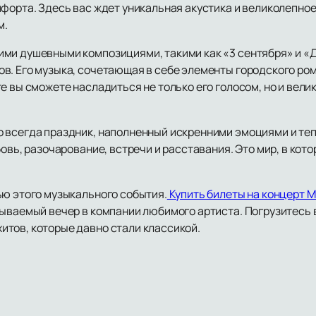
форта. Здесь вас ждет уникальная акустика и великолепное
м.
ми душевными композициями, такими как «3 сентября» и «Д
в. Его музыка, сочетающая в себе элементы городского ром
те вы сможете насладиться не только его голосом, но и ве
 всегда праздник, наполненный искренними эмоциями и те
овь, разочарование, встречи и расставания. Это мир, в кот
ью этого музыкального события.
Купить билеты на концерт 
бываемый вечер в компании любимого артиста. Погрузитесь 
тов, которые давно стали классикой.