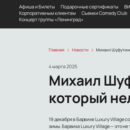
Афиша и Билеты
Подарочные сертификаты
ВИ
Корпоративным клиентам
Съемки Comedy Club
Концерт группы «Ленинград»
Главная
Новости
Михаил Шуфутинск
4 марта 2025
Михаил Шуф
который не
19 декабря в Барвихе Luxury Village
зимы. Барвиха Luxury Village — это н