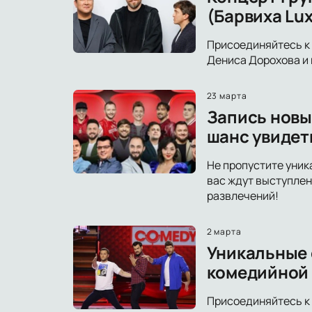
(Барвиха Lux
Присоединяйтесь к 
Дениса Дорохова и 
23 марта
Запись новы
шанс увидет
Не пропустите уник
вас ждут выступлен
развлечений!
2 марта
Уникальные с
комедийной
Присоединяйтесь к 