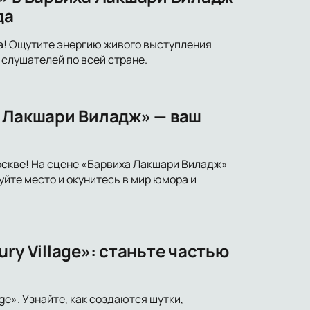
да
а! Ощутите энергию живого выступления
слушателей по всей стране.
а Лакшари Виладж» — ваш
оскве! На сцене «Барвиха Лакшари Виладж»
уйте место и окунитесь в мир юмора и
ry Village»: станьте частью
ge». Узнайте, как создаются шутки,