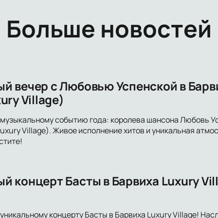
Больше новостей
й вечер с Любовью Успенской в Бар
ury Village)
 музыкальному событию года: королева шансона Любовь Ус
uxury Village). Живое исполнение хитов и уникальная атмо
стите!
 концерт Басты в Барвиха Luxury Vil
уникальному концерту Басты в Барвиха Luxury Village! Н