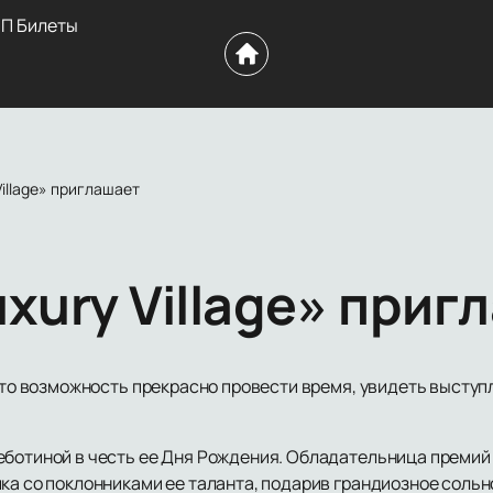
П Билеты
Village» приглашает
xury Village» приг
 это возможность прекрасно провести время, увидеть высту
ботиной в честь ее Дня Рождения. Обладательница премий
ка со поклонниками ее таланта, подарив грандиозное сольн