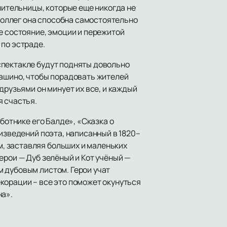
нительницы, которые еще никогда не
 коллег она способна самостоятельно
е состояние, эмоции и пережитой
 по эстраде.
спектакле будут подняты довольно
вашино, чтобы порадовать жителей
друзьями он минует их все, и каждый
я счастья.
ботнике его Балде», «Сказка о
изведений поэта, написанный в 1820–
, заставляя больших и маленьких
ерои — Дуб зелёный и Кот учёный —
 дубовым листом. Герои учат
корации – все это поможет окунуться
на».