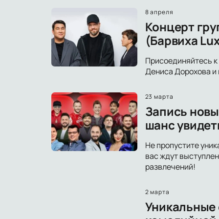
8 апреля
Концерт гру
(Барвиха Lux
Присоединяйтесь к 
Дениса Дорохова и 
23 марта
Запись новы
шанс увидет
Не пропустите уник
вас ждут выступлен
развлечений!
2 марта
Уникальные с