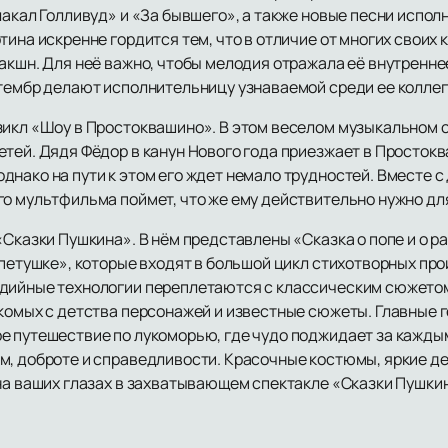
лакал Голливуд» и «За бывшего», а также новые песни испол
тина искренне гордится тем, что в отличие от многих своих
акшн. Для неё важно, чтобы мелодия отражала её внутренне
 тембр делают исполнительницу узнаваемой среди ее коллег
икл «Шоу в Простоквашино». В этом веселом музыкальном 
етей. Дядя Фёдор в канун Нового года приезжает в Просток
нако на пути к этом его ждет немало трудностей. Вместе с 
го мультфильма поймет, что же ему действительно нужно дл
Сказки Пушкина». В нём представлены «Сказка о попе и о ра
 петушке», которые входят в большой цикл стихотворных про
дийные технологии переплетаются с классическим сюжетом
комых с детства персонажей и известные сюжеты. Главные г
е путешествие по лукоморью, где чудо поджидает за каждым
м, доброте и справедливости. Красочные костюмы, яркие де
 на ваших глазах в захватывающем спектакле «Сказки Пушки