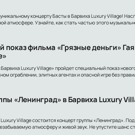
уникальному концерту Басты в Барвиха Luxury Village! Н
ной атмосфере. Узнайте, как стать частью этого музыкальн
 показ фильма «Грязные деньги» Гая 
e»
«Барвиха Luxury Village» пройдет специальный показ новог
ном ограблении, элитных агентах и опасной игре без прави
пы «Ленинград» в Барвиха Luxury Vil
а Luxury Village состоится концерт группы «Ленинград». П
езабываемую атмосферу и живой звук. Не упустите шанс с