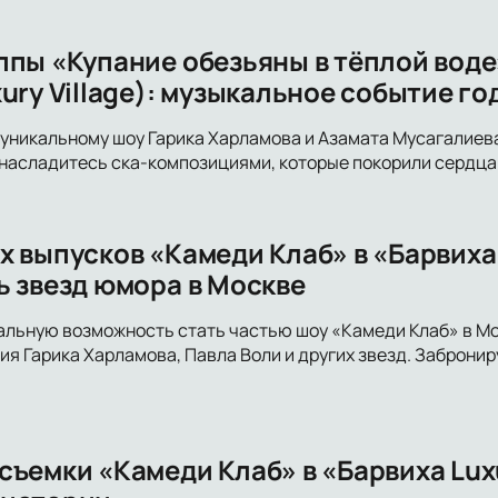
ппы «Купание обезьяны в тёплой воде
ury Village): музыкальное событие го
уникальному шоу Гарика Харламова и Азамата Мусагалиев
насладитесь ска-композициями, которые покорили сердца 
х выпусков «Камеди Клаб» в «Барвих
ь звезд юмора в Москве
альную возможность стать частью шоу «Камеди Клаб» в М
ия Гарика Харламова, Павла Воли и других звезд. Забронир
ъемки «Камеди Клаб» в «Барвиха Luxu