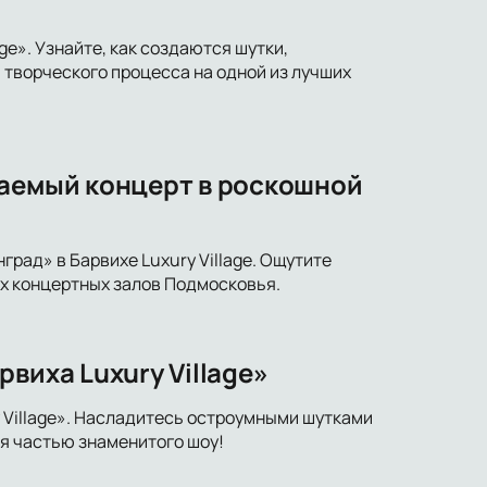
ge». Узнайте, как создаются шутки,
творческого процесса на одной из лучших
ваемый концерт в роскошной
рад» в Барвихе Luxury Village. Ощутите
х концертных залов Подмосковья.
виха Luxury Village»
 Village». Насладитесь остроумными шутками
я частью знаменитого шоу!