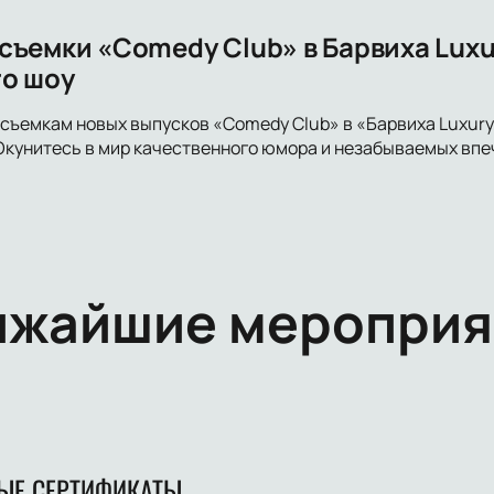
ъемки «Comedy Club» в Барвиха Luxur
о шоу
съемкам новых выпусков «Comedy Club» в «Барвиха Luxury 
 Окунитесь в мир качественного юмора и незабываемых впе
ижайшие мероприя
ЫЕ СЕРТИФИКАТЫ