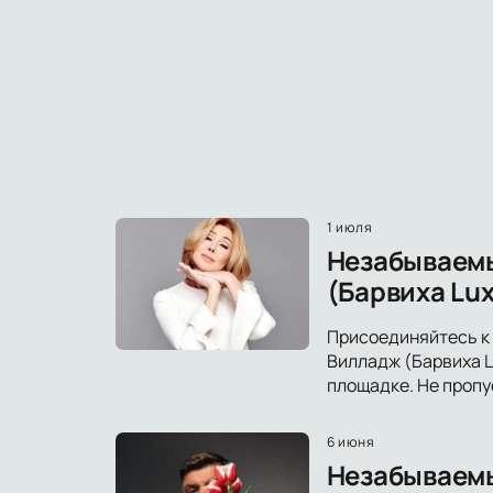
1 июля
Незабываемы
(Барвиха Lux
Присоединяйтесь к
Вилладж (Барвиха L
площадке. Не пропу
6 июня
Незабываемый