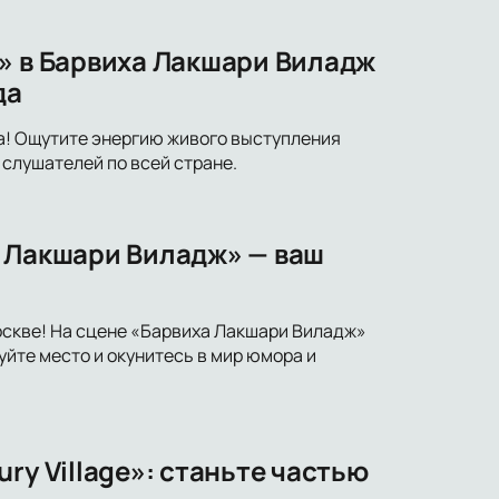
» в Барвиха Лакшари Виладж
да
а! Ощутите энергию живого выступления
слушателей по всей стране.
а Лакшари Виладж» — ваш
оскве! На сцене «Барвиха Лакшари Виладж»
уйте место и окунитесь в мир юмора и
ry Village»: станьте частью