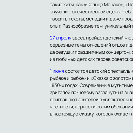
такие хиты, как «Солнце Монако», «П
звучали с отечественной сцены. Чебо
творить тексты, мелодии и даже прод
опыт. Разнообразие тем, уникальный
27 апреля
здесь пройдет детский мюз
серьезные темы отношений отцов и д
деревушки праздничным концертом, од
из любимых детских героев советско
1 июня
состоится детский спектакль «
рыбаке и рыбке» и «Сказка о золотом
1830-х годах. Современные мультиме
зрителей по-новому взглянуть на зна
приглашают зрителей в увлекательно
честности, верности своим обещания
в настоящую сказку, которая оживет