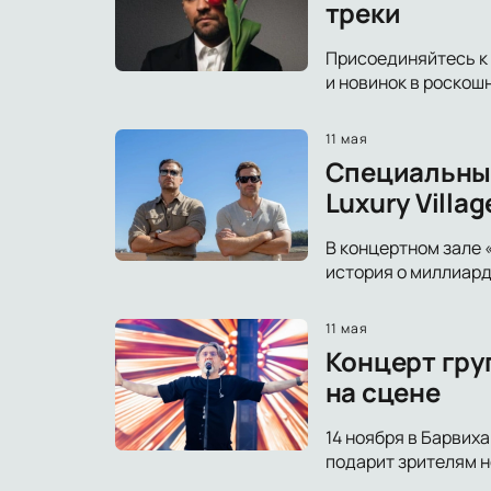
треки
Присоединяйтесь к 
и новинок в роскош
11 мая
Специальный
Luxury Villag
В концертном зале 
история о миллиард
11 мая
Концерт груп
на сцене
14 ноября в Барвих
подарит зрителям н