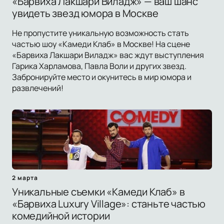
«Барвиха Лакшари Виладж» — ваш шанс
увидеть звезд юмора в Москве
Не пропустите уникальную возможность стать
частью шоу «Камеди Клаб» в Москве! На сцене
«Барвиха Лакшари Виладж» вас ждут выступления
Гарика Харламова, Павла Воли и других звезд.
Забронируйте место и окунитесь в мир юмора и
развлечений!
2 марта
Уникальные съемки «Камеди Клаб» в
«Барвиха Luxury Village»: станьте частью
комедийной истории