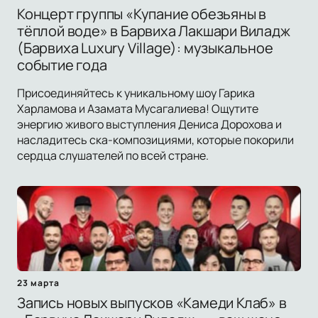
Концерт группы «Купание обезьяны в
тёплой воде» в Барвиха Лакшари Виладж
(Барвиха Luxury Village): музыкальное
событие года
Присоединяйтесь к уникальному шоу Гарика
Харламова и Азамата Мусагалиева! Ощутите
энергию живого выступления Дениса Дорохова и
насладитесь ска-композициями, которые покорили
сердца слушателей по всей стране.
23 марта
Запись новых выпусков «Камеди Клаб» в