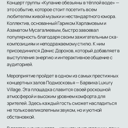
Концерт группы «Купание обезьяны в тёплой воде» —
это событие, которое стоит посетить всем
любителям живой музыки и нестандартного юмора.
Коллектив, основанный Гариком Харламовым и
Азаматом Мусагалиевым, быстро завоевал
популярность благодаря своим зажигательным ска-
композициям и неподражаемому стилю. К ним
присоединился Денис Дорохов, который добавляет в
выступления энергию и интерактивное общение с
аудиторией.
Мероприятие пройдет в одном из самых престижных
концертных залов Подмосковья — Барвиха Luxury
Village. Эта площадка славится своей роскошной
атмосферой и высоким уровнем комфорта для
зрителей. Здесь каждый гость сможет насладиться
не только великолепным звуком, но и уютной
обстановкой.