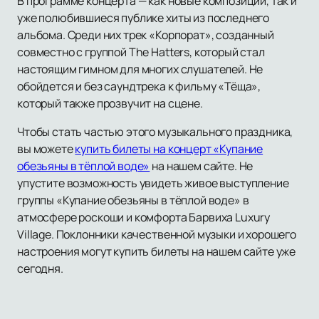
В программе концерта — как новые композиции, так и
уже полюбившиеся публике хиты из последнего
альбома. Среди них трек «Корпорат», созданный
совместно с группой The Hatters, который стал
настоящим гимном для многих слушателей. Не
обойдется и без саундтрека к фильму «Тёща»,
который также прозвучит на сцене.
Чтобы стать частью этого музыкального праздника,
вы можете
купить билеты на концерт «Купание
обезьяны в тёплой воде»
на нашем сайте. Не
упустите возможность увидеть живое выступление
группы «Купание обезьяны в тёплой воде» в
атмосфере роскоши и комфорта Барвиха Luxury
Village. Поклонники качественной музыки и хорошего
настроения могут купить билеты на нашем сайте уже
сегодня.