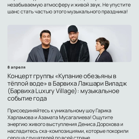
незабываемую атмосферу и живой звук. Не упустите
шанс стать частью этого музыкального праздника!
8 апреля
Концерт группы «Купание обезьяны в
тёплой воде» в Барвиха Лакшари Виладж
(Барвиха Luxury Village): музыкальное
событие года
Присоединяйтесь к уникальному шоу Гарика
Харламова и Азамата Мусагалиева! Ощутите
энергию живого выступления Дениса Дорохова и
насладитесь ска-композициями, которые покорили
сердца слушателей по всей стране.