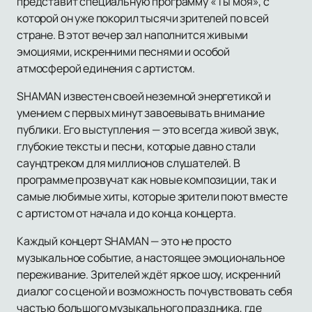
представит специальную программу «Ты моя», с
которой он уже покорил тысячи зрителей по всей
стране. В этот вечер зал наполнится живыми
эмоциями, искренними песнями и особой
атмосферой единения с артистом.
SHAMAN известен своей неземной энергетикой и
умением с первых минут завоевывать внимание
публики. Его выступления — это всегда живой звук,
глубокие тексты и песни, которые давно стали
саундтреком для миллионов слушателей. В
программе прозвучат как новые композиции, так и
самые любимые хиты, которые зрители поют вместе
с артистом от начала и до конца концерта.
Каждый концерт SHAMAN — это не просто
музыкальное событие, а настоящее эмоциональное
переживание. Зрителей ждёт яркое шоу, искренний
диалог со сценой и возможность почувствовать себя
частью большого музыкального праздника, где