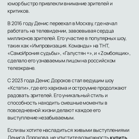
юмор быстро привлекли внимание зрителей и
критиков.
В 2016 году Денис переехал в Москву, где начал
работать на телевидении, завоевывая сердца
миллионов зрителей. Его участие в популярных шоу,
таких как «Импровизация. Команды» на ТНТ,
«СамоИрония судьбы», «Галустян +», и «Zомбоящик»,
сделало его узнаваемым лицом на российском
телеэкране.
С 2023 года Денис Дорохов стал ведущим шоу
«Кстати», где его харизма и остроумие продолжают
радовать зрителей. Его уникальный стиль и
способность находить смешные моменты в
повседневной жизни делают каждое его
выступление незабываемым.
Если вы хотите насладиться живыми выступлениями
Дениса Дорохова, не упустите возможность
купить