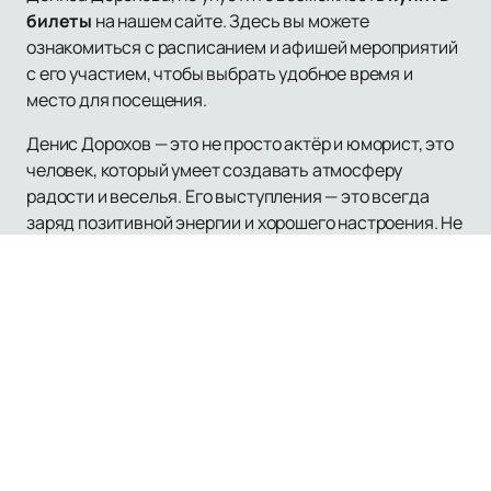
билеты
на нашем сайте. Здесь вы можете
ознакомиться с расписанием и афишей мероприятий
с его участием, чтобы выбрать удобное время и
место для посещения.
Денис Дорохов — это не просто актёр и юморист, это
человек, который умеет создавать атмосферу
радости и веселья. Его выступления — это всегда
заряд позитивной энергии и хорошего настроения. Не
упустите шанс увидеть его вживую и стать частью
этого незабываемого шоу.
Посетите наш сайт, чтобы узнать больше о
предстоящих мероприятиях и оформить заказ на шоу
с участием Дениса Дорохова. Погрузитесь в мир
юмора и позитивных эмоций вместе с одним из самых
талантливых комиков России!