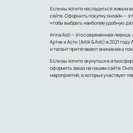
Если вы хотите насладиться живым вы
сайте. Оформить покупку онлайн — эт
чтобы выбрать наиболее удобную дату
Anna Asti — это современная певица,
Артик и Асти (Artik & Asti) в 2021 г
и талант притягивают внимание и пок
Если вы хотите окунуться в атмосфер
оформить заказ на нашем сайте. Онла
мероприятий, в которых участвует пе