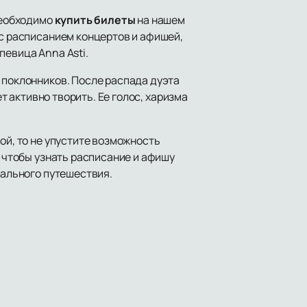
 необходимо
купить билеты
на нашем
 с расписанием концертов и афишей,
певица Anna Asti.
 поклонников. После распада дуэта
ет активно творить. Ее голос, харизма
ой, то не упустите возможность
, чтобы узнать расписание и афишу
кального путешествия.