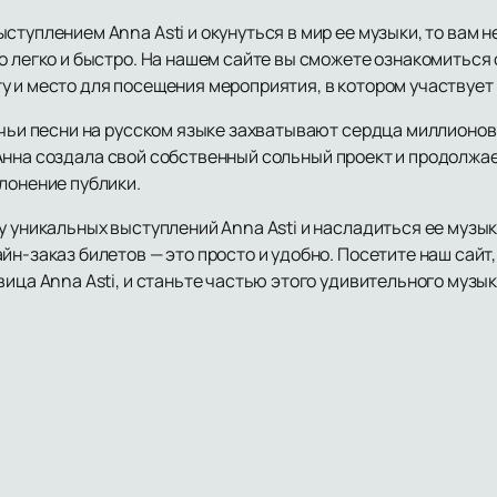
ступлением Anna Asti и окунуться в мир ее музыки, то вам
о легко и быстро. На нашем сайте вы сможете ознакомиться
 и место для посещения мероприятия, в котором участвует 
 чьи песни на русском языке захватывают сердца миллионов
оду Анна создала свой собственный сольный проект и продолжа
лонение публики.
у уникальных выступлений Anna Asti и насладиться ее музык
йн-заказ билетов — это просто и удобно. Посетите наш сайт
вица Anna Asti, и станьте частью этого удивительного музы