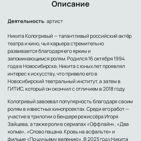
Описание
Деятельность
:
артист
Никита Кологривый — талантливый российский актёр
театра и кино, чья карьера стремительно
развивается благодаря его ярким и
запоминающимся ролям. Родился 16 октября 1994
года в Новосибирске, Никита с юных лет проявлял
интерес к искусству, что привело его в
Новосибирский театральный институт, а затем в
ГИТИС, который он окончил с отличием в 2018 году.
Кологривый завоевал популярность благодаря своим
ролям в известных кинопроектах. Среди его работ —
участие в трилогии о Бендере режиссёра Игоря
Зайцева, а также роли в сериалах «Оффлайн», «Два
холма», «Слово пацана. Кровь на асфальте» и
фильме «По щучьему велению». В 2023 году Никита