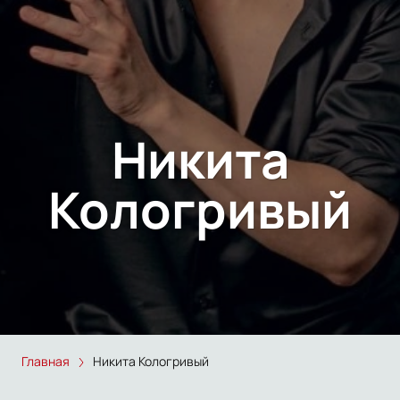
Никита
Кологривый
Главная
Никита Кологривый