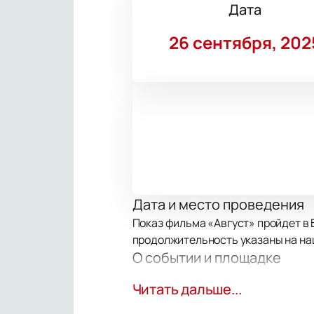
Дата
26 сентября, 202
Дата и место проведения
Показ фильма «Август» пройдет в Б
продолжительность указаны на на
О событии и площадке
Сюжет фильма переносит зрителей 
Читать дальше...
диверсионные группы противника. 
СМЕРШ. Зал Барвиха Luxury Villag