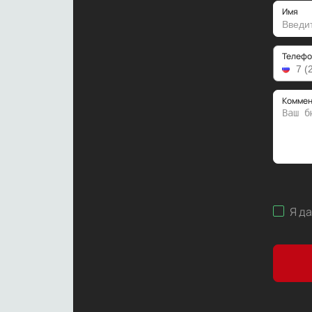
Имя
Телефо
Коммен
Я д