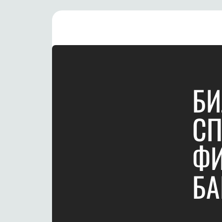
БИ
СП
ФИ
БА