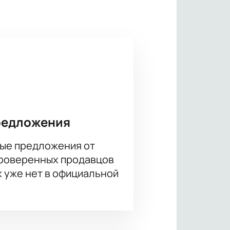
те подходящее место онлайн:
я, поможет выбрать места и
редложения
на обращайтесь к сотрудникам
ые предложения от
проверенных продавцов
х уже нет в официальной