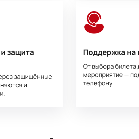
 и защита
Поддержка на 
От выбора билета 
мероприятие — под
через защищённые
телефону.
аняются и
и.