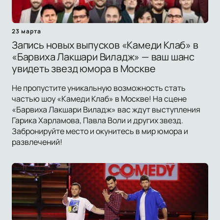
23 марта
Запись новых выпусков «Камеди Клаб» в
«Барвиха Лакшари Виладж» — ваш шанс
увидеть звезд юмора в Москве
Не пропустите уникальную возможность стать
частью шоу «Камеди Клаб» в Москве! На сцене
«Барвиха Лакшари Виладж» вас ждут выступления
Гарика Харламова, Павла Воли и других звезд.
Забронируйте место и окунитесь в мир юмора и
развлечений!