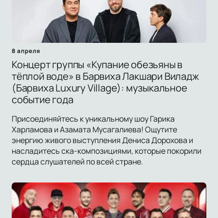
8 апреля
Концерт группы «Купание обезьяны в
тёплой воде» в Барвиха Лакшари Виладж
(Барвиха Luxury Village): музыкальное
событие года
Присоединяйтесь к уникальному шоу Гарика
Харламова и Азамата Мусагалиева! Ощутите
энергию живого выступления Дениса Дорохова и
насладитесь ска-композициями, которые покорили
сердца слушателей по всей стране.