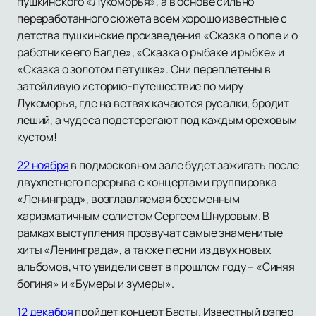
пушкинского «Лукоморья», а в основе сильно
переработанного сюжета всем хорошо известные с
детства пушкинские произведения «Сказка о попе и о
работнике его Балде», «Сказка о рыбаке и рыбке» и
«Сказка о золотом петушке». Они переплетены в
затейливую историю-путешествие по миру
Лукоморья, где на ветвях качаются русалки, бродит
леший, а чудеса подстерегают под каждым ореховым
кустом!
22 ноября
в подмосковном зале будет зажигать после
двухлетнего перерыва с концертами группировка
«Ленинград», возглавляемая бессменным
харизматичным солистом Сергеем Шнуровым. В
рамках выступления прозвучат самые знаменитые
хиты «Ленинграда», а также песни из двух новых
альбомов, что увидели свет в прошлом году – «Синяя
богиня» и «Бумеры и зумеры».
12 декабря
пройдет концерт Басты. Известный рэпер