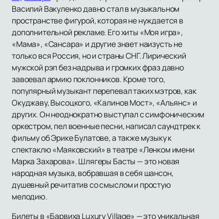
Василий Вакуленко давно стал в музыкальном
пространстве фигурой, которая не нуждается в
дополнительной рекламе. Его хиты «Моя игра»,
«Мама», «Сансара» и другие знает наизусть не
только вся Россия, но и страны СНГ. Лирический
мужской рэп без надрыва и громких фраз давно
завоевал армию поклонников. Кроме того,
популярный музыкант перепевал таких мэтров, как
Окуджаву, Высоцкого, «Калинов Мост», «Альянс» и
других. Он неоднократно выступал с симфоническим
оркестром, пел военные песни, написал саундтрек к
фильму об Эрике Булатове, а также музыку к
спектаклю «Маяковский» в театре «Ленком имени
Марка Захарова». Шлягеры Басты — это новая
народная музыка, вобравшая в себя шансон,
душевный речитатив со смыслом и простую
мелодию.
Билеты в «Барвиха Luxury Village» — это уникальная