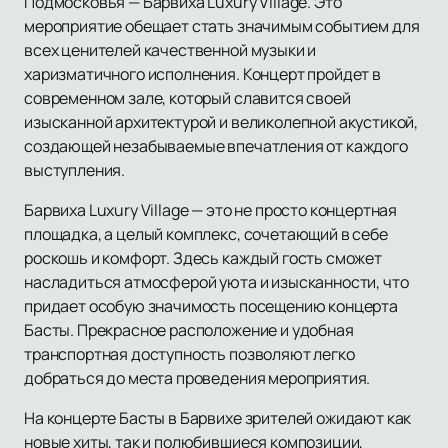
Подмосковья — Барвиха Luxury Village. Это
мероприятие обещает стать значимым событием для
всех ценителей качественной музыки и
харизматичного исполнения. Концерт пройдет в
современном зале, который славится своей
изысканной архитектурой и великолепной акустикой,
создающей незабываемые впечатления от каждого
выступления.
Барвиха Luxury Village — это не просто концертная
площадка, а целый комплекс, сочетающий в себе
роскошь и комфорт. Здесь каждый гость сможет
насладиться атмосферой уюта и изысканности, что
придает особую значимость посещению концерта
Басты. Прекрасное расположение и удобная
транспортная доступность позволяют легко
добраться до места проведения мероприятия.
На концерте Басты в Барвихе зрителей ожидают как
новые хиты, так и полюбившиеся композиции,