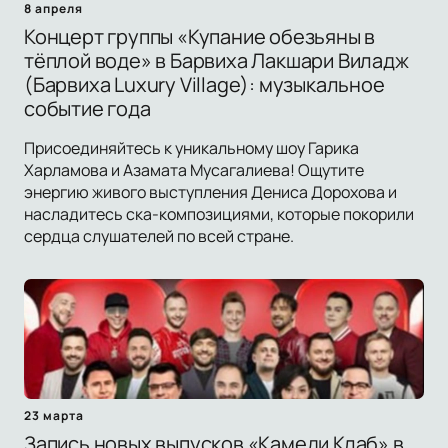
8 апреля
Концерт группы «Купание обезьяны в
тёплой воде» в Барвиха Лакшари Виладж
(Барвиха Luxury Village): музыкальное
событие года
Присоединяйтесь к уникальному шоу Гарика
Харламова и Азамата Мусагалиева! Ощутите
энергию живого выступления Дениса Дорохова и
насладитесь ска-композициями, которые покорили
сердца слушателей по всей стране.
23 марта
Запись новых выпусков «Камеди Клаб» в