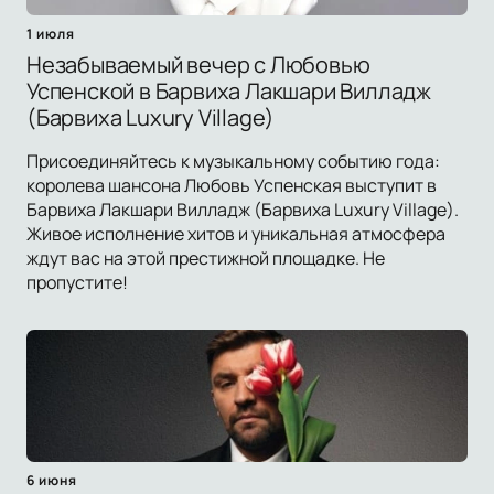
1 июля
Незабываемый вечер с Любовью
Успенской в Барвиха Лакшари Вилладж
(Барвиха Luxury Village)
Присоединяйтесь к музыкальному событию года:
королева шансона Любовь Успенская выступит в
Барвиха Лакшари Вилладж (Барвиха Luxury Village).
Живое исполнение хитов и уникальная атмосфера
ждут вас на этой престижной площадке. Не
пропустите!
6 июня