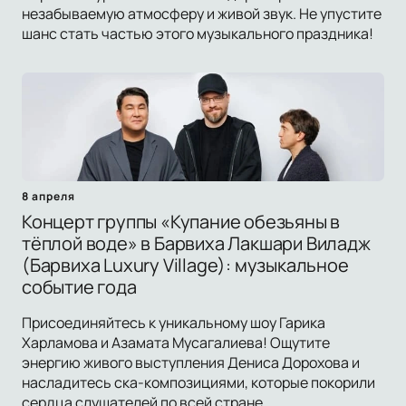
незабываемую атмосферу и живой звук. Не упустите
шанс стать частью этого музыкального праздника!
8 апреля
Концерт группы «Купание обезьяны в
тёплой воде» в Барвиха Лакшари Виладж
(Барвиха Luxury Village): музыкальное
событие года
Присоединяйтесь к уникальному шоу Гарика
Харламова и Азамата Мусагалиева! Ощутите
энергию живого выступления Дениса Дорохова и
насладитесь ска-композициями, которые покорили
сердца слушателей по всей стране.