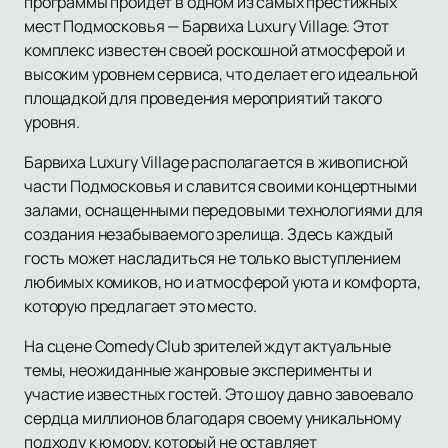
программы пройдет в одном из самых престижных
мест Подмосковья — Барвиха Luxury Village. Этот
комплекс известен своей роскошной атмосферой и
высоким уровнем сервиса, что делает его идеальной
площадкой для проведения мероприятий такого
уровня.
Барвиха Luxury Village располагается в живописной
части Подмосковья и славится своими концертными
залами, оснащенными передовыми технологиями для
создания незабываемого зрелища. Здесь каждый
гость может насладиться не только выступлением
любимых комиков, но и атмосферой уюта и комфорта,
которую предлагает это место.
На сцене Comedy Club зрителей ждут актуальные
темы, неожиданные жанровые эксперименты и
участие известных гостей. Это шоу давно завоевало
сердца миллионов благодаря своему уникальному
подходу к юмору, который не оставляет