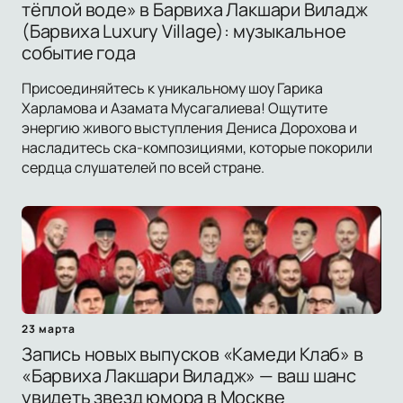
тёплой воде» в Барвиха Лакшари Виладж
(Барвиха Luxury Village): музыкальное
событие года
Присоединяйтесь к уникальному шоу Гарика
Харламова и Азамата Мусагалиева! Ощутите
энергию живого выступления Дениса Дорохова и
насладитесь ска-композициями, которые покорили
сердца слушателей по всей стране.
23 марта
Запись новых выпусков «Камеди Клаб» в
«Барвиха Лакшари Виладж» — ваш шанс
увидеть звезд юмора в Москве