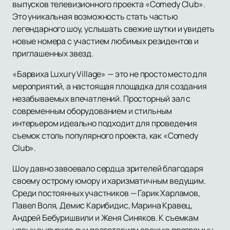
выпусков телевизионного проекта «Comedy Club».
Это уникальная возможность стать частью
легендарного шоу, услышать свежие шутки и увидеть
новые номера с участием любимых резидентов и
приглашенных звезд.
«Барвиха Luxury Village» — это не просто место для
мероприятий, а настоящая площадка для создания
незабываемых впечатлений. Просторный зал с
современным оборудованием и стильным
интерьером идеально подходит для проведения
съемок столь популярного проекта, как «Comedy
Club».
Шоу давно завоевало сердца зрителей благодаря
своему острому юмору и харизматичным ведущим.
Среди постоянных участников — Гарик Харламов,
Павел Воля, Демис Карибидис, Марина Кравец,
Андрей Бебуришвили и Женя Синяков. К съемкам